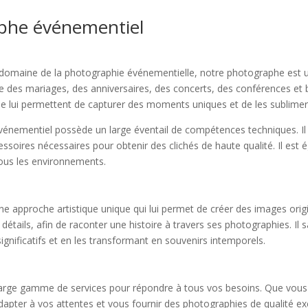
aphe événementiel
 domaine de la photographie événementielle, notre photographe est un
des mariages, des anniversaires, des concerts, des conférences et b
que lui permettent de capturer des moments uniques et de les sublimer
nementiel possède un large éventail de compétences techniques. Il maî
essoires nécessaires pour obtenir des clichés de haute qualité. Il est
tous les environnements.
approche artistique unique qui lui permet de créer des images origin
détails, afin de raconter une histoire à travers ses photographies. Il 
gnificatifs et en les transformant en souvenirs intemporels.
ge gamme de services pour répondre à tous vos besoins. Que vous or
dapter à vos attentes et vous fournir des photographies de qualité ex