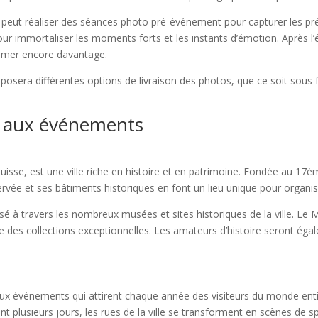
eut réaliser des séances photo pré-événement pour capturer les prépar
pour immortaliser les moments forts et les instants d’émotion. Après l’
limer encore davantage.
osera différentes options de livraison des photos, que ce soit sous 
ce aux événements
isse, est une ville riche en histoire et en patrimoine. Fondée au 17èm
rvée et ses bâtiments historiques en font un lieu unique pour organ
ssé à travers les nombreux musées et sites historiques de la ville. Le
ente des collections exceptionnelles. Les amateurs d’histoire seront é
x événements qui attirent chaque année des visiteurs du monde entie
nt plusieurs jours, les rues de la ville se transforment en scènes de sp