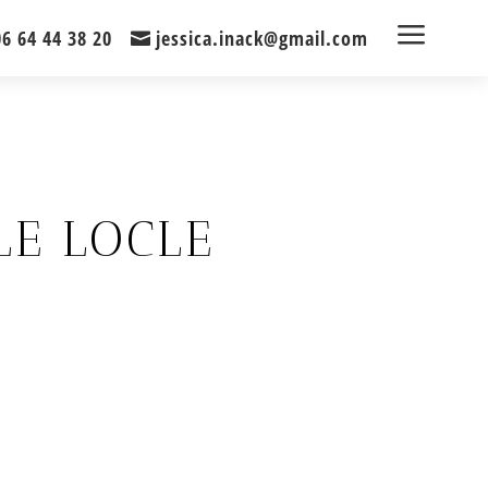
a
06 64 44 38 20
jessica.inack@gmail.com
LE LOCLE