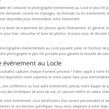
férable de contacter le photographe événementiel au Locle le plus tôt 
e forte demande comme les mariages, les festivals ou les événements d
onnel disponible pour immortaliser votre événement.
e la durée de traitement des photos après l’événement. En général, 
 pour trier, retoucher et livrer les photos. Assurez-vous de discuter
des photographes événementiels au Locle peuvent varier en fonction de
otre photographe le plus tôt possible pour garantir la réussite de vo
e événement au Locle
souhaitez capturer chaque moment précieux ? Faites appel à notre 
 disposition notre expertise et notre savoir-faire pour immortaliser
e, une conférence ou tout autre événement spécial, notre équipe de 
trise des techniques de prise de vue, ils sauront mettre en valeur ch
 votre événement, vous bénéficierez d’un service personnalisé et de q
tentes et vos besoins spécifiques. Nous nous adaptons à votre style 