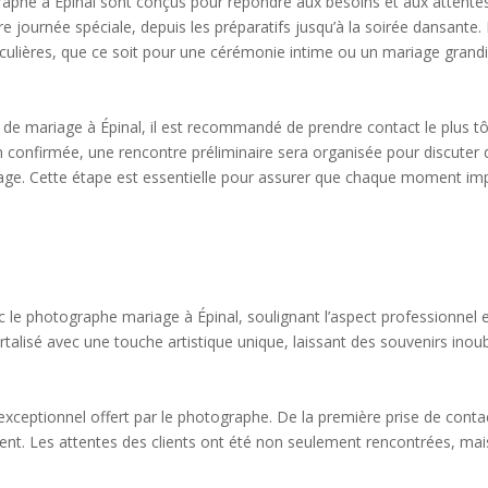
raphe à Épinal sont conçus pour répondre aux besoins et aux attente
re journée spéciale, depuis les préparatifs jusqu’à la soirée dansan
culières, que ce soit pour une cérémonie intime ou un mariage grand
e mariage à Épinal, il est recommandé de prendre contact le plus tôt p
n confirmée, une rencontre préliminaire sera organisée pour discuter 
riage. Cette étape est essentielle pour assurer que chaque moment imp
vec le photographe mariage à Épinal, soulignant l’aspect professionne
talisé avec une touche artistique unique, laissant des souvenirs inoub
 exceptionnel offert par le photographe. De la première prise de conta
nt. Les attentes des clients ont été non seulement rencontrées, ma