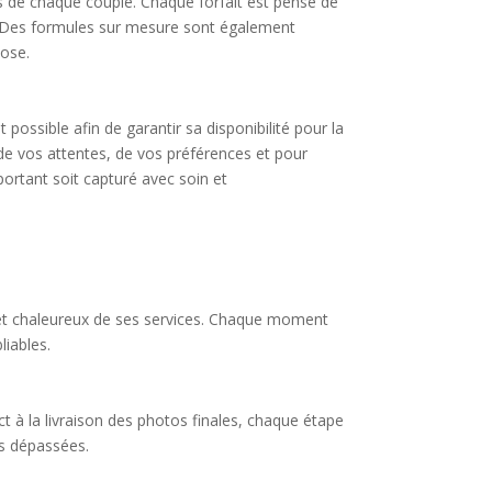
s de chaque couple. Chaque forfait est pensé de
te. Des formules sur mesure sont également
iose.
ossible afin de garantir sa disponibilité pour la
de vos attentes, de vos préférences et pour
ortant soit capturé avec soin et
l et chaleureux de ses services. Chaque moment
liables.
ct à la livraison des photos finales, chaque étape
is dépassées.