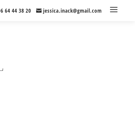
a
06 64 44 38 20
jessica.inack@gmail.com
L