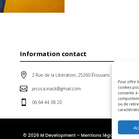
Information contact

2 Rue de la Libération, 25260 Étouvans
Pour offrir 
cookies pou

jessica.inack@gmail.com
consentir à
comportement

06 64 44 38 20
ou de retire
caractéristi
Ac
© 2026 M Development
–
Mentions légales
– Tous d