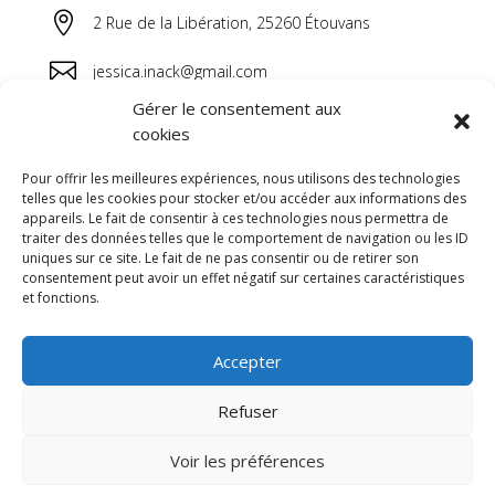

2 Rue de la Libération, 25260 Étouvans

jessica.inack@gmail.com
Gérer le consentement aux

06 64 44 38 20
cookies
Pour offrir les meilleures expériences, nous utilisons des technologies
telles que les cookies pour stocker et/ou accéder aux informations des
appareils. Le fait de consentir à ces technologies nous permettra de
traiter des données telles que le comportement de navigation ou les ID
uniques sur ce site. Le fait de ne pas consentir ou de retirer son
consentement peut avoir un effet négatif sur certaines caractéristiques
et fonctions.
Accepter
Refuser
Voir les préférences
© 2026 M Development
–
Mentions légales
–
Tous droits réservés –
Blog
–
C.G.V