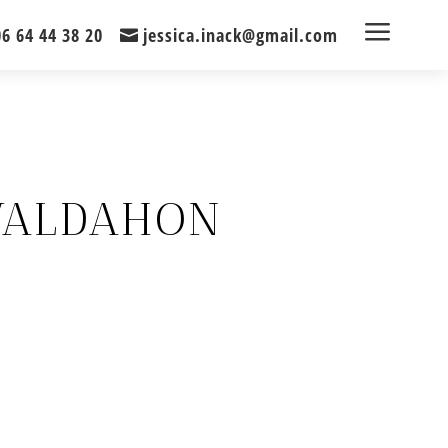
a
06 64 44 38 20
jessica.inack@gmail.com
VALDAHON