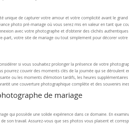
 unique de capturer votre amour et votre complicité avant le grand j
séance photo pré-mariage où vous serez mis en valeur en tant que co
connexion avec votre photographe et d’obtenir des clichés authentique
re-part, votre site de mariage ou tout simplement pour décorer votre 
nsidérer si vous souhaitez prolonger la présence de votre photograp
vous pourrez couvrir des moments clés de la journée qui se déroulent 
nsante ou les moments d’émotion tardifs, les heures supplémentaires vo
rantit une couverture photographique complète et des souvenirs ines
 photographe de mariage
ariage qui possède une solide expérience dans ce domaine. En examina
ité de son travail. Assurez-vous que ses photos vous plaisent et corre