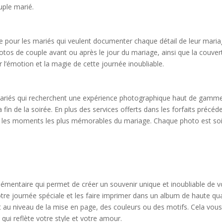
uple marié.
 pour les mariés qui veulent documenter chaque détail de leur mariage
tos de couple avant ou après le jour du mariage, ainsi que la couvert
 l’émotion et la magie de cette journée inoubliable.
es mariés qui recherchent une expérience photographique haut de gam
 fin de la soirée. En plus des services offerts dans les forfaits précéd
ur les moments les plus mémorables du mariage. Chaque photo est s
émentaire qui permet de créer un souvenir unique et inoubliable de v
otre journée spéciale et les faire imprimer dans un album de haute qu
t au niveau de la mise en page, des couleurs ou des motifs. Cela vou
ui reflète votre style et votre amour.