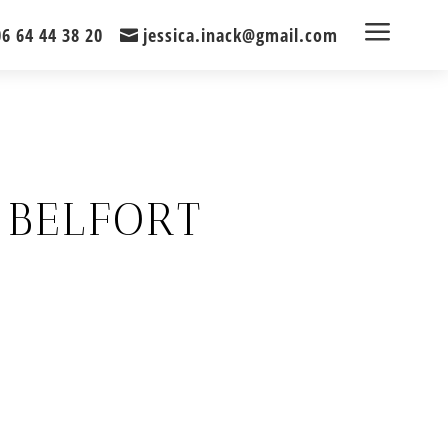
a
06 64 44 38 20
jessica.inack@gmail.com
 BELFORT