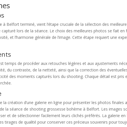
hes
os
 Belfort terminé, vient l’étape cruciale de la sélection des meilleur
apturé lors de la séance. Le choix des meilleures photos se fait en fo
ité, et l’harmonie générale de l’image. Cette étape requiert une expert
ents
l est temps de procéder aux retouches légères et aux ajustements néc
ité, du contraste, de la netteté, ainsi que la correction des éventuel
enticité des moments capturés lors du shooting. Chaque détail est pris
erchée.
e
e la création d’une galerie en ligne pour présenter les photos finales 
s de la séance de shooting grossesse bohème à Belfort. Les images s
ser et de sélectionner facilement leurs clichés préférés. La galerie en 
 tirages de qualité pour conserver ces précieux souvenirs pour touj