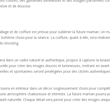
ssins colorés, des guirlandes lumineuses et des bougies parfumées c
oésie et de douceur.
llage et de coiffure est prévue pour sublimer la future maman. Un maq
 bohème choisi pour la séance. La coiffure, quant à elle, sera réalis
du shooting.
lera dans un cadre naturel et authentique, propice à capturer la bea
relle pour créer des images douces et lumineuses, mettant en avant l
lles et spontanées seront privilégiées pour des clichés authentiques
oursuivra en intérieur dans un décor soigneusement choisi pour comp
er une atmosphère chaleureuse et intimiste. La future maman pourra 
eauté naturelle. Chaque détail sera pensé pour créer des images uniqu