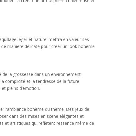
ontribuent à créer une atmosphère chaleureuse et
uillage léger et naturel mettra en valeur ses
ée de manière délicate pour créer un look bohème
uté de la grossesse dans un environnement
a complicité et la tendresse de la future
 et pleins d’émotion.
léter l’ambiance bohème du thème. Des jeux de
poser dans des mises en scène élégantes et
es et artistiques qui reflètent l’essence même de