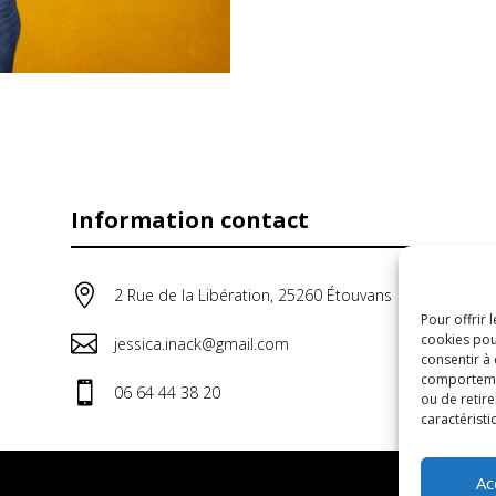
Information contact

2 Rue de la Libération, 25260 Étouvans
Pour offrir 
cookies pou

jessica.inack@gmail.com
consentir à
comportement

06 64 44 38 20
ou de retire
caractéristi
Ac