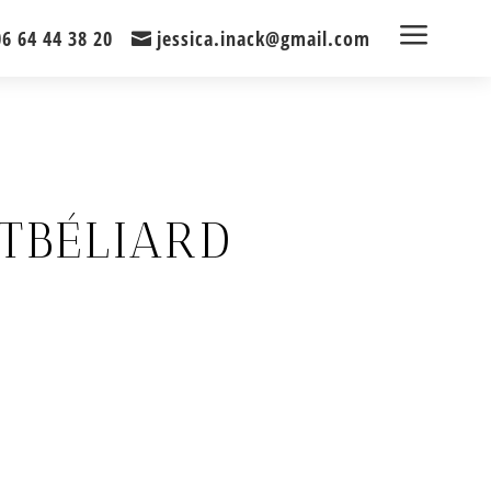
a
06 64 44 38 20
jessica.inack@gmail.com
TBÉLIARD