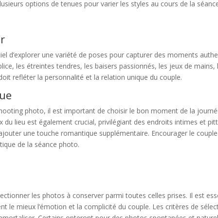
lusieurs options de tenues pour varier les styles au cours de la séanc
r
ntiel d’explorer une variété de poses pour capturer des moments auth
ice, les étreintes tendres, les baisers passionnés, les jeux de mains,
t refléter la personnalité et la relation unique du couple.
que
ooting photo, il est important de choisir le bon moment de la journ
du lieu est également crucial, privilégiant des endroits intimes et pi
ajouter une touche romantique supplémentaire. Encourager le couple à 
tique de la séance photo.
lectionner les photos à conserver parmi toutes celles prises. Il est e
tent le mieux l’émotion et la complicité du couple. Les critères de sél
immortaliser. Certains opteront pour des photos spontanées et naturel