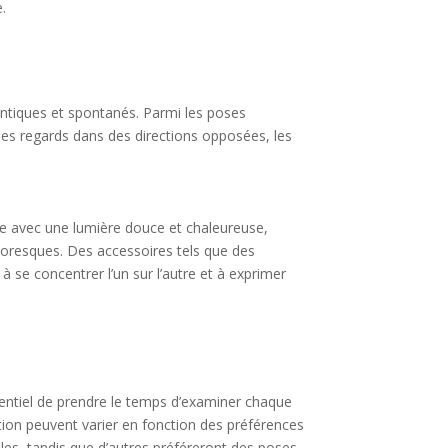
e.
entiques et spontanés. Parmi les poses
 les regards dans des directions opposées, les
ée avec une lumière douce et chaleureuse,
ttoresques. Des accessoires tels que des
se concentrer l’un sur l’autre et à exprimer
ssentiel de prendre le temps d’examiner chaque
ection peuvent varier en fonction des préférences
les, tandis que d’autres préféreront des poses