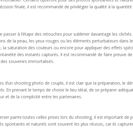
 décision finale, il est recommandé de privilégier la qualité à la quanti
de passer à l’étape des retouches pour sublimer davantage les clichés
tions de la peau, les yeux rouges ou les éléments perturbateurs dans l
, la saturation des couleurs ou encore pour appliquer des effets spéci
pontanéité des instants capturés. Il est recommandé de faire preuve d
e des souvenirs immortalisés.
pes d’un shooting photo de couple, il est clair que la préparation, le
els. En prenant le temps de choisir le lieu idéal, de se préparer adé
 et de la complicité entre les partenaires.
rver parmi toutes celles prises lors du shooting, il est important de pr
és spontanés et naturels sont souvent les plus réussis, car ils captu