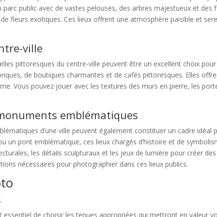
parc public avec de vastes pelouses, des arbres majestueux et des fle
 de fleurs exotiques. Ces lieux offrent une atmosphère paisible et se
tre-ville
lles pittoresques du centre-ville peuvent être un excellent choix pour
iques, de boutiques charmantes et de cafés pittoresques. Elles offre
me. Vous pouvez jouer avec les textures des murs en pierre, les port
t monuments emblématiques
lématiques d’une ville peuvent également constituer un cadre idéal p
u un pont emblématique, ces lieux chargés d’histoire et de symboli
ecturales, les détails sculpturaux et les jeux de lumière pour créer d
sations nécessaires pour photographier dans ces lieux publics.
oto
s
 essentiel de choisir les tenues appropriées qui mettront en valeur vo