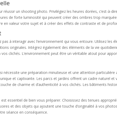
elle
 réussir un shooting photo. Privilégiez les heures dorées, c’est-à-dire 
eures de forte luminosité qui peuvent créer des ombres trop marquées 
 en valeur votre sujet et à créer des effets de contraste et de profo
t
pas à interagir avec l’environnement qui vous entoure. Utilisez les élé
tions originales. Intégrez également des éléments de la vie quotidien
os clichés. L’environnement peut être un véritable atout pour apporter
 nécessite une préparation minutieuse et une attention particulière au
que et captivante. Les parcs et jardins offrent un cadre naturel et v
e touche de charme et d’authenticité à vos clichés. Les bâtiments hi
 est essentiel de bien vous préparer. Choisissez des tenues appropriée
soires et des objets qui ajoutent une touche d’originalité à vos photo
votre séance en conséquence.