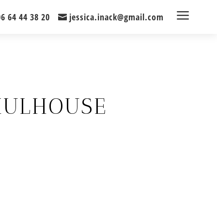
a
06 64 44 38 20
jessica.inack@gmail.com
MULHOUSE