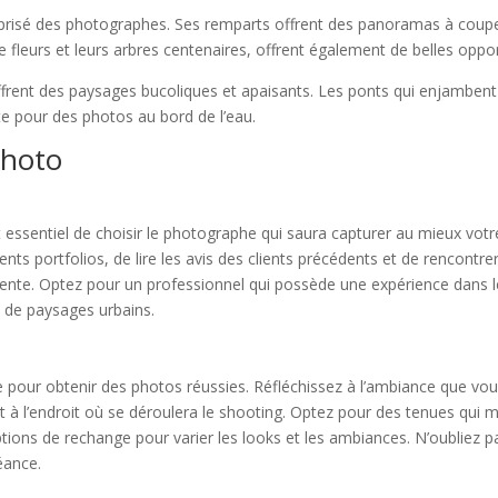
risé des photographes. Ses remparts offrent des panoramas à couper le
de fleurs et leurs arbres centenaires, offrent également de belles oppor
 offrent des paysages bucoliques et apaisants. Les ponts qui enjambent
e pour des photos au bord de l’eau.
photo
st essentiel de choisir le photographe qui saura capturer au mieux vot
ents portfolios, de lire les avis des clients précédents et de rencontr
ente. Optez pour un professionnel qui possède une expérience dans l
u de paysages urbains.
e pour obtenir des photos réussies. Réfléchissez à l’ambiance que vou
 à l’endroit où se déroulera le shooting. Optez pour des tenues qui me
tions de rechange pour varier les looks et les ambiances. N’oubliez 
éance.