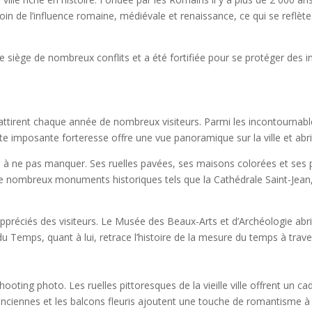
 témoin de l’influence romaine, médiévale et renaissance, ce qui se refl
e siège de nombreux conflits et a été fortifiée pour se protéger des 
 attirent chaque année de nombreux visiteurs. Parmi les incontournabl
e imposante forteresse offre une vue panoramique sur la ville et abr
ieu à ne pas manquer. Ses ruelles pavées, ses maisons colorées et s
 nombreux monuments historiques tels que la Cathédrale Saint-Jean, l’
réciés des visiteurs. Le Musée des Beaux-Arts et d’Archéologie abri
 du Temps, quant à lui, retrace l’histoire de la mesure du temps à trav
oting photo. Les ruelles pittoresques de la vieille ville offrent un c
 anciennes et les balcons fleuris ajoutent une touche de romantisme à