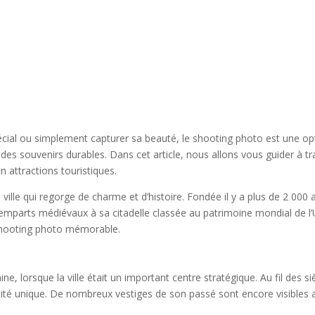
al ou simplement capturer sa beauté, le shooting photo est une opti
 des souvenirs durables. Dans cet article, nous allons vous guider à t
en attractions touristiques.
 ville qui regorge de charme et d’histoire. Fondée il y a plus de 2 000
s remparts médiévaux à sa citadelle classée au patrimoine mondial de
 shooting photo mémorable.
, lorsque la ville était un important centre stratégique. Au fil des si
ité unique. De nombreux vestiges de son passé sont encore visibles auj