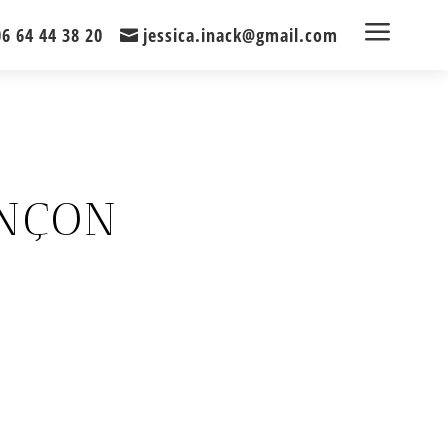
a
06 64 44 38 20
jessica.inack@gmail.com
ANÇON