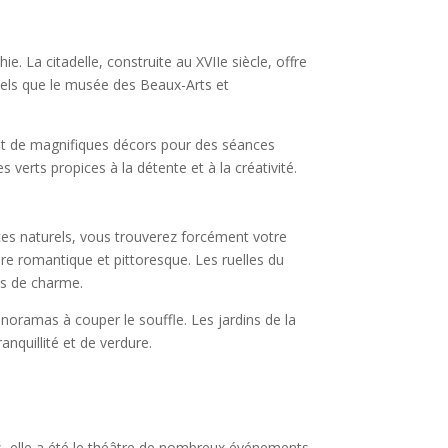
 La citadelle, construite au XVIIe siècle, offre
tels que le musée des Beaux-Arts et
ent de magnifiques décors pour des séances
s verts propices à la détente et à la créativité.
ces naturels, vous trouverez forcément votre
dre romantique et pittoresque. Les ruelles du
es de charme.
noramas à couper le souffle. Les jardins de la
nquillité et de verdure.
ans, elle a été le théâtre de nombreux événements