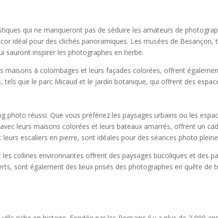
stiques qui ne manqueront pas de séduire les amateurs de photographie.
 décor idéal pour des clichés panoramiques. Les musées de Besançon, 
qui sauront inspirer les photographes en herbe.
leurs maisons à colombages et leurs façades colorées, offrent égalem
s, tels que le parc Micaud et le jardin botanique, qui offrent des espace
g photo réussi. Que vous préfériez les paysages urbains ou les espa
, avec leurs maisons colorées et leurs bateaux amarrés, offrent un ca
t leurs escaliers en pierre, sont idéales pour des séances photo plein
t les collines environnantes offrent des paysages bucoliques et des pa
erts, sont également des lieux prisés des photographes en quête de tra
 ville riche en histoire. Fondée par les Romains il y a plus de 2 000 