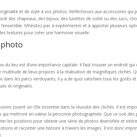
iginalité et de style à vos photos. Réfléchissez aux accessoires qui 
oit des chapeaux, des bijoux, des lunettes de soleil ou des sacs, ch
 l’ensemble. N’hésitez pas à expérimenter et à apporter plusieurs opti
es textures pour créer une harmonie visuelle.
 photo
 du lieu est d’une importance capitale. Il faut trouver un endroit qui
ultitude de lieux propices à la réalisation de magnifiques clichés. Qu
e dans les parcs verdoyants, il y a de quoi satisfaire tous les goûts e
es et originales.
ions jouent un rôle essentiel dans la réussite des clichés. Il est impo
s qui mettront en valeur la personne photographiée. Que ce soit des
arier les positions pour obtenir une série de photos diversifiée et inté
ions et raconter une histoire à travers les images. Il est donc impor
.