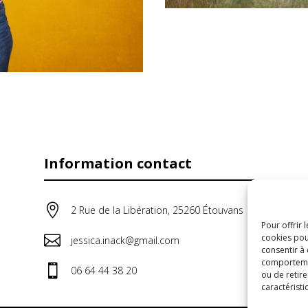
Information contact

2 Rue de la Libération, 25260 Étouvans
Pour offrir 
cookies pou

jessica.inack@gmail.com
consentir à
comportement

06 64 44 38 20
ou de retire
caractéristi