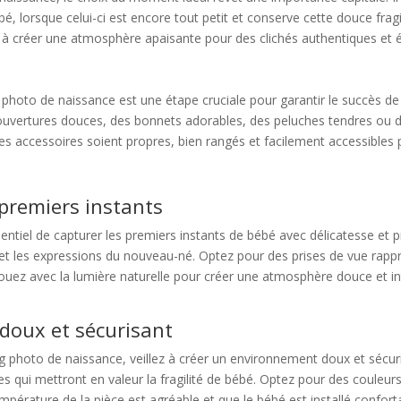
bé, lorsque celui-ci est encore tout petit et conserve cette douce fragi
uer à créer une atmosphère apaisante pour des clichés authentiques et
photo de naissance est une étape cruciale pour garantir le succès de l
couvertures douces, des bonnets adorables, des peluches tendres ou 
 les accessoires soient propres, bien rangés et facilement accessibles
premiers instants
sentiel de capturer les premiers instants de bébé avec délicatesse et 
ls et les expressions du nouveau-né. Optez pour des prises de vue rapp
. Jouez avec la lumière naturelle pour créer une atmosphère douce et i
doux et sécurisant
 photo de naissance, veillez à créer un environnement doux et sécur
les qui mettront en valeur la fragilité de bébé. Optez pour des couleu
pérature de la pièce est agréable et que le bébé est installé confo