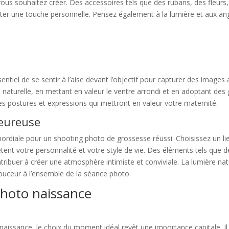
ous souhaitez créer. Des accessoires tels que des rubans, des fleurs
outer une touche personnelle. Pensez également à la lumière et aux an
entiel de se sentir à l’aise devant l’objectif pour capturer des images
 naturelle, en mettant en valeur le ventre arrondi et en adoptant de
es postures et expressions qui mettront en valeur votre maternité.
leureuse
ordiale pour un shooting photo de grossesse réussi. Choisissez un l
tent votre personnalité et votre style de vie. Des éléments tels que d
tribuer à créer une atmosphère intimiste et conviviale. La lumière na
douceur à l’ensemble de la séance photo.
photo naissance
de naissance, le choix du moment idéal revêt une importance capitale.