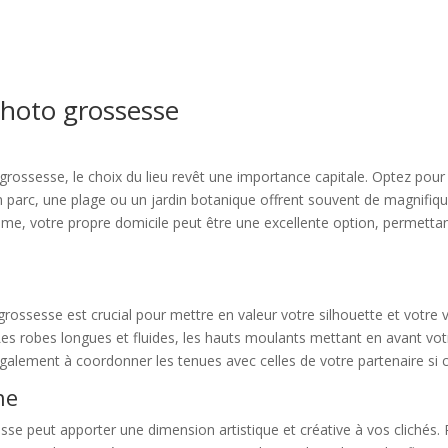
photo grossesse
e grossesse, le choix du lieu revêt une importance capitale. Optez pour 
u’un parc, une plage ou un jardin botanique offrent souvent de magnifi
ntime, votre propre domicile peut être une excellente option, permett
rossesse est crucial pour mettre en valeur votre silhouette et votre
Les robes longues et fluides, les hauts moulants mettant en avant vo
alement à coordonner les tenues avec celles de votre partenaire si ce
ne
se peut apporter une dimension artistique et créative à vos clichés.