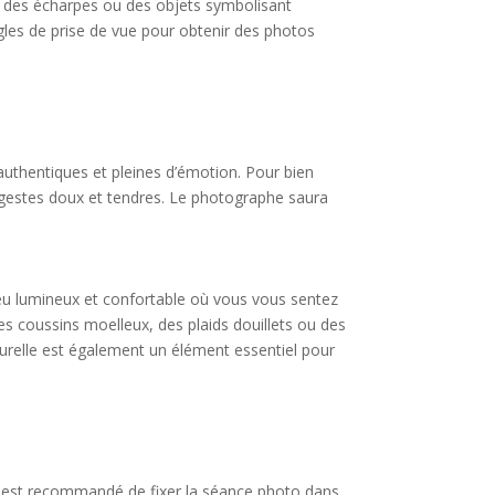
, des écharpes ou des objets symbolisant
gles de prise de vue pour obtenir des photos
 authentiques et pleines d’émotion. Pour bien
s gestes doux et tendres. Le photographe saura
ieu lumineux et confortable où vous vous sentez
es coussins moelleux, des plaids douillets ou des
turelle est également un élément essentiel pour
 Il est recommandé de fixer la séance photo dans