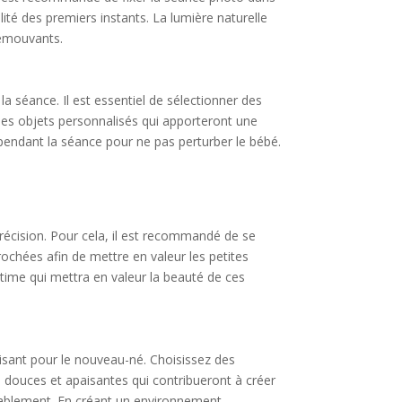
lité des premiers instants. La lumière naturelle
 émouvants.
a séance. Il est essentiel de sélectionner des
des objets personnalisés qui apporteront une
 pendant la séance pour ne pas perturber le bébé.
précision. Pour cela, il est recommandé de se
rochées afin de mettre en valeur les petites
ntime qui mettra en valeur la beauté de ces
isant pour le nouveau-né. Choisissez des
rs douces et apaisantes qui contribueront à créer
rtablement. En créant un environnement