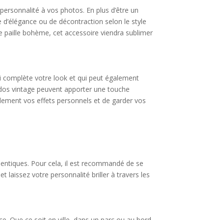
rsonnalité à vos photos. En plus d’être un
 d’élégance ou de décontraction selon le style
 paille bohème, cet accessoire viendra sublimer
ui complète votre look et qui peut également
à dos vintage peuvent apporter une touche
cilement vos effets personnels et de garder vos
uthentiques. Pour cela, il est recommandé de se
 laissez votre personnalité briller à travers les
ce. Que ce soit en ville, dans un parc ou au bord