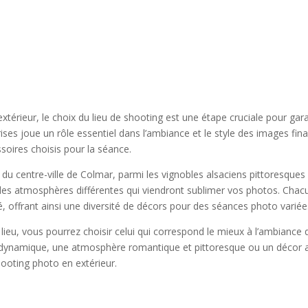
xtérieur, le choix du lieu de shooting est une étape cruciale pour garan
ses joue un rôle essentiel dans l’ambiance et le style des images final
soires choisis pour la séance.
u centre-ville de Colmar, parmi les vignobles alsaciens pittoresques 
t des atmosphères différentes qui viendront sublimer vos photos. Ch
 offrant ainsi une diversité de décors pour des séances photo variées
 lieu, vous pourrez choisir celui qui correspond le mieux à l’ambianc
 dynamique, une atmosphère romantique et pittoresque ou un décor au
ooting photo en extérieur.