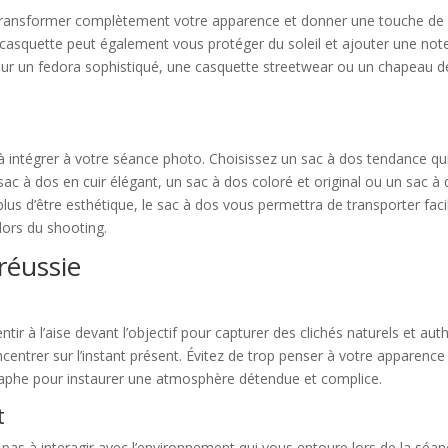
transformer complètement votre apparence et donner une touche de pe
asquette peut également vous protéger du soleil et ajouter une note
ur un fedora sophistiqué, une casquette streetwear ou un chapeau de
 à intégrer à votre séance photo. Choisissez un sac à dos tendance q
sac à dos en cuir élégant, un sac à dos coloré et original ou un sac 
plus d’être esthétique, le sac à dos vous permettra de transporter fa
lors du shooting.
réussie
entir à l’aise devant l’objectif pour capturer des clichés naturels et a
ntrer sur l’instant présent. Évitez de trop penser à votre apparence et
graphe pour instaurer une atmosphère détendue et complice.
t
 pas à interagir avec l’environnement qui vous entoure lors de la séan