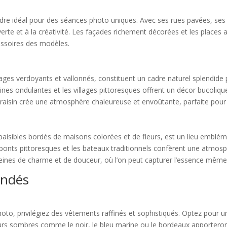
cadre idéal pour des séances photo uniques. Avec ses rues pavées, s
verte et à la créativité. Les façades richement décorées et les places
essoires des modèles.
ages verdoyants et vallonnés, constituent un cadre naturel splendide 
ines ondulantes et les villages pittoresques offrent un décor bucoliqu
de raisin crée une atmosphère chaleureuse et envoûtante, parfaite pour
paisibles bordés de maisons colorées et de fleurs, est un lieu embléma
s ponts pittoresques et les bateaux traditionnels confèrent une atmos
eines de charme et de douceur, où l’on peut capturer l’essence même de
andés
hoto, privilégiez des vêtements raffinés et sophistiqués. Optez pour 
urs sombres comme le noir, le bleu marine ou le bordeaux apporteron