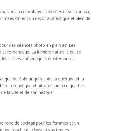
es maisons à colombages colorées et ses canaux,
 animées offrent un décor authentique et plein de
pour des séances photo en plein air. Les
e et romantique. La lumière naturelle qui se
 des clichés authentiques et intemporels.
tique de Colmar qui inspire la quiétude et la
phère romantique et pittoresque à ce quartier.
 la ville et de son histoire.
une robe de cocktail pour les femmes et un
t une touche de classe à vos tenues.