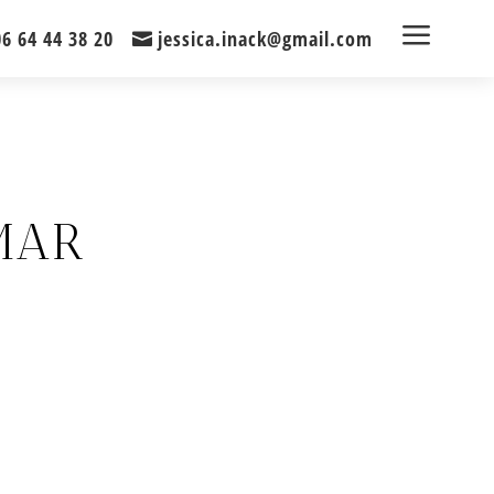
a
06 64 44 38 20
jessica.inack@gmail.com
MAR